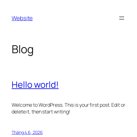
Chuyển
đến
Website
phần
nội
dung
Blog
Hello world!
Welcome to WordPress. This is your first post. Edit or
delete it, then start writing!
Tháng 4 6, 2026